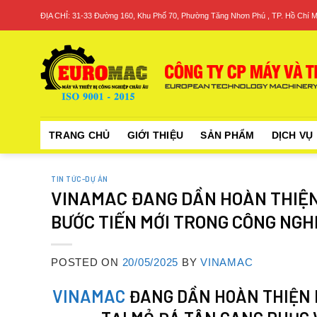
Skip
ĐỊA CHỈ: 31-33 Đường 160, Khu Phố 70, Phường Tăng Nhơn Phú , TP. Hồ Chí M
to
content
TRANG CHỦ
GIỚI THIỆU
SẢN PHẨM
DỊCH VỤ
TIN TỨC-DỰ ÁN
VINAMAC ĐANG DẦN HOÀN THIỆN 
BƯỚC TIẾN MỚI TRONG CÔNG NG
POSTED ON
20/05/2025
BY
VINAMAC
VINAMAC
ĐANG
DẦN
HOÀN
THIỆN