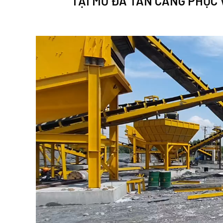
TẠI MỎ ĐÁ TÂN CANG PHỤC 
Trình
chơi
Video