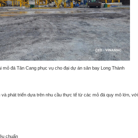
ại mỏ đá Tân Cang phục vụ cho đại dự án sân bay Long Thành
u
và
phát
triển
dựa
trên
nhu
cầu
thực
tế
từ
các
mỏ
đá
quy
mô
lớn,
vớ
iêu
chuẩn