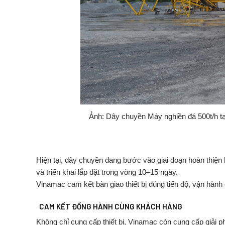
Ảnh: Dây chuyền Máy nghiền đá 500t/h t
Hiện
tại,
dây
chuyền
đang
bước
vào
giai
đoạn
hoàn
thiện
và
triển
khai
lắp
đặt
trong
vòng
10–
15
ngày
.
Vinamac
cam
kết
bàn
giao
thiết
bị
đúng
tiến
độ,
vận
hành
CAM
KẾT
ĐỒNG
HÀNH
CÙNG
KHÁCH
HÀNG
Không
chỉ
cung
cấp
thiết
bị,
Vinamac
còn
cung
cấp
giải
p