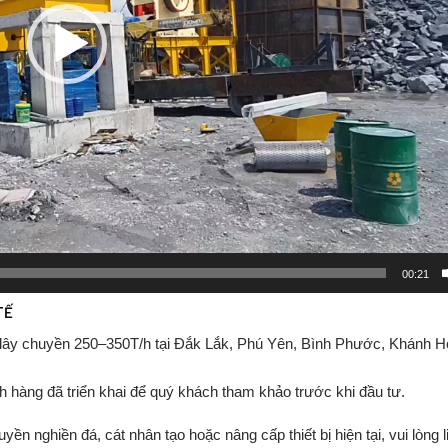
00:21
TẾ
dây
chuyền
250–
350T/
h
tại
Đắk
Lắk,
Phú
Yên,
Bình
Phước,
Khánh
H
ch
hàng
đã
triển
khai
để
quý
khách
tham
khảo
trước
khi
đầu
tư.
uyền
nghiền
đá,
cát
nhân
tạo
hoặc
nâng
cấp
thiết
bị
hiện
tại
,
vui
lòng