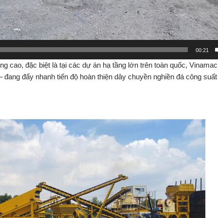
00:21
ăng
cao,
đặc
biệt
là
tại
các
dự
án
hạ
tầng
lớn
trên
toàn
quốc,
Vinamac
 –
đang
đẩy
nhanh
tiến
độ
hoàn
thiện
dây
chuyền
nghiền
đá
công
suấ