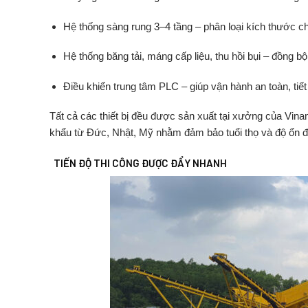
Hệ
thống
sàng
rung
3–
4
tầng
–
phân
loại
kích
thước
c
Hệ
thống
băng
tải,
máng
cấp
liệu,
thu
hồi
bụi
–
đồng
b
Điều
khiển
trung
tâm
PLC
–
giúp
vận
hành
an
toàn,
tiế
Tất
cả
các
thiết
bị
đều
được
sản
xuất
tại
xưởng
của
Vina
khẩu
từ
Đức,
Nhật,
Mỹ
nhằm
đảm
bảo
tuổi
thọ
và
độ
ổn
đ
TIẾN
ĐỘ
THI
CÔNG
ĐƯỢC
ĐẨY
NHANH