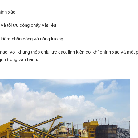
hính
xác
ộ
và
tối
ưu
dòng
chảy
vật
liệu
t
kiệm
nhân
công
và
năng
lượng
mac
,
với
khung
thép
chịu
lực
cao,
linh
kiện
cơ
khí
chính
xác
và
một
ịnh
trong
vận
hành.