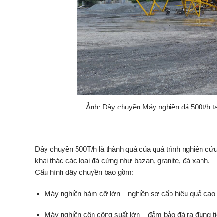
Ảnh: Dây chuyền Máy nghiền đá 500t/h t
Dây
chuyền
500T/
h
là
thành
quả
của
quá
trình
nghiên
cứ
khai
thác
các
loại
đá
cứng
như
bazan,
granite,
đá
xanh
.
Cấu
hình
dây
chuyền
bao
gồm:
Máy
nghiền
hàm
cỡ
lớn
–
nghiền
sơ
cấp
hiệu
quả
cao
Máy
nghiền
côn
công
suất
lớn
–
đảm
bảo
đá
ra
đúng
t