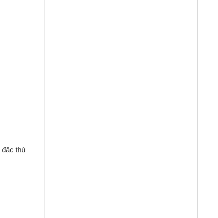
i
đặc
thù