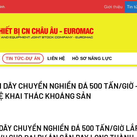
Giới thiệu
Tin 
inh.
TIN TỨC-DỰ ÁN
LIÊN HỆ
HỒ SƠ NĂNG LỰC
DÂY CHUYỀN NGHIỀN ĐÁ 500 TẤN/GIỜ 
HỆ KHAI THÁC KHOÁNG SẢN
DÂY
CHUYỀN
NGHIỀN
ĐÁ
500
TẤN/
GIỜ LẮ