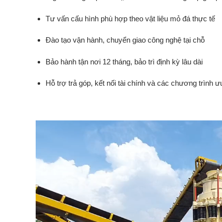
Tư
vấn
cấu
hình
phù
hợp
theo
vật
liệu
mỏ
đá
thực
tế
Đào
tạo
vận
hành,
chuyển
giao
công
nghệ
tại
chỗ
Bảo
hành
tận
nơi
12
tháng,
bảo
trì
định
kỳ
lâu
dài
Hỗ
trợ
trả
góp,
kết
nối
tài
chính
và
các
chương
trình
ư
Trình
chơi
Video