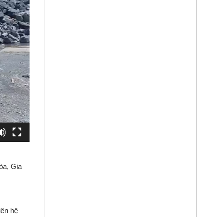
òa,
Gia
liên
hệ