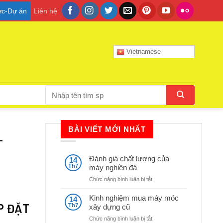
tức-Dự án
Liên hệ
Vietnamese
Tìm
kiếm:
BÀI VIẾT MỚI NHẤT
–
Đánh giá chất lượng của
14
Th7
máy nghiền đá
ở
Chức năng bình luận bị tắt
Đánh
giá
Kinh nghiệm mua máy móc
14
chất
P ĐẶT
Th7
xây dựng cũ
lượng
ở
Chức năng bình luận bị tắt
của