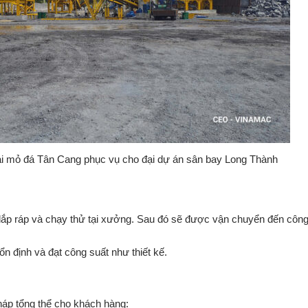
ại mỏ đá Tân Cang phục vụ cho đại dự án sân bay Long Thành
lắp
ráp
và
chạy
thử
tại
xưởng.
Sau
đó
sẽ
được
vận
chuyển
đến
côn
ổn
định
và
đạt
công
suất
như
thiết
kế.
háp
tổng
thể
cho
khách
hàng: