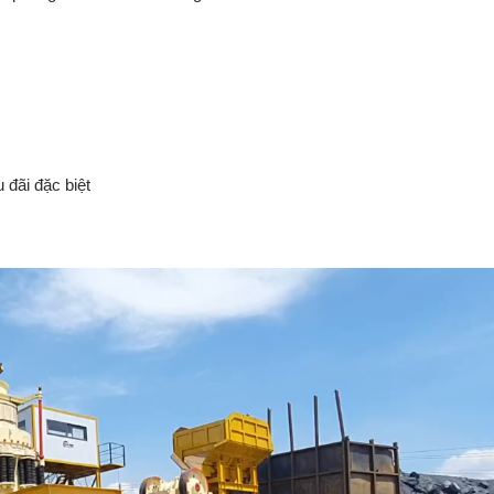
u
đãi
đặc
biệt