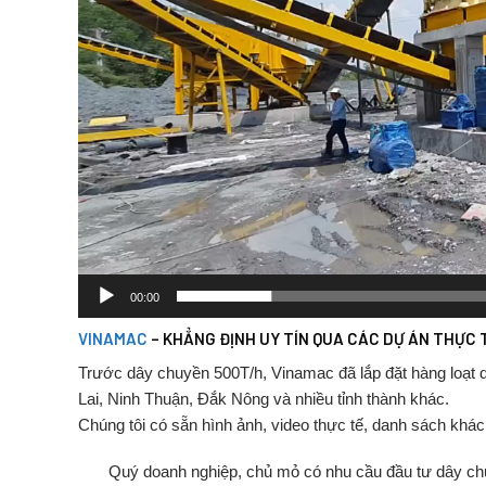
00:00
VINAMAC
–
KHẲNG
ĐỊNH
UY
TÍN
QUA
CÁC
DỰ
ÁN
THỰC
Trước
dây
chuyền
500T/
h,
Vinamac
đã
lắp
đặt
hàng
loạt
Lai,
Ninh
Thuận,
Đắk
Nông
và
nhiều
tỉnh
thành
khác.
Chúng
tôi
có
sẵn
hình
ảnh,
video
thực
tế,
danh
sách
khá
Quý
doanh
nghiệp,
chủ
mỏ
có
nhu
cầu
đầu
tư
dây
ch