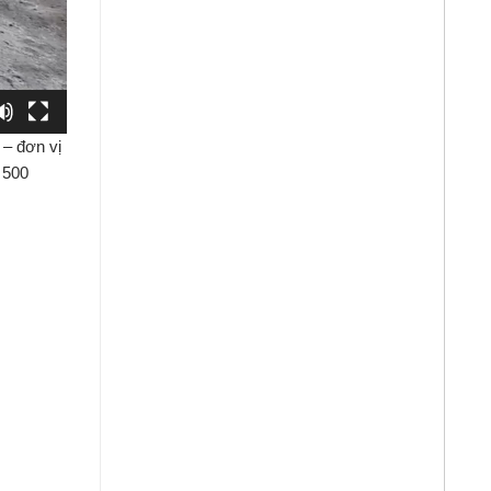
–
đơn
vị
t
500