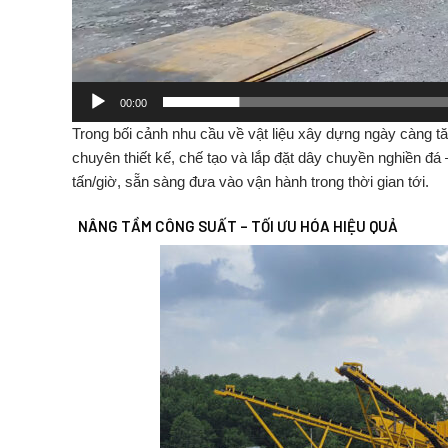
00:00
Trong
bối
cảnh
nhu
cầu
về
vật
liệu
xây
dựng
ngày
càng
t
chuyên
thiết
kế,
chế
tạo
và
lắp
đặt
dây
chuyền
nghiền
đá
tấn/
giờ
,
sẵn
sàng
đưa
vào
vận
hành
trong
thời
gian
tới.
NÂNG
TẦM
CÔNG
SUẤT –
TỐI
ƯU
HÓA
HIỆU
QUẢ