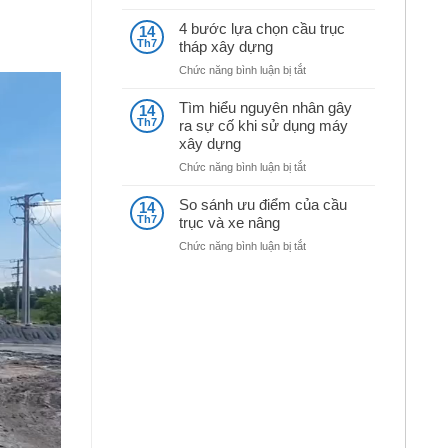
Kinh
máy
nghiệm
nghiền
4 bước lựa chọn cầu trục
14
mua
đá
Th7
tháp xây dựng
máy
ở
Chức năng bình luận bị tắt
móc
4
xây
bước
dựng
Tìm hiểu nguyên nhân gây
14
lựa
cũ
Th7
ra sự cố khi sử dụng máy
chọn
xây dựng
cầu
trục
ở
Chức năng bình luận bị tắt
tháp
Tìm
xây
hiểu
So sánh ưu điểm của cầu
14
dựng
nguyên
Th7
trục và xe nâng
nhân
ở
Chức năng bình luận bị tắt
gây
So
ra
sánh
sự
ưu
cố
điểm
khi
của
sử
cầu
dụng
trục
máy
và
xây
xe
dựng
nâng