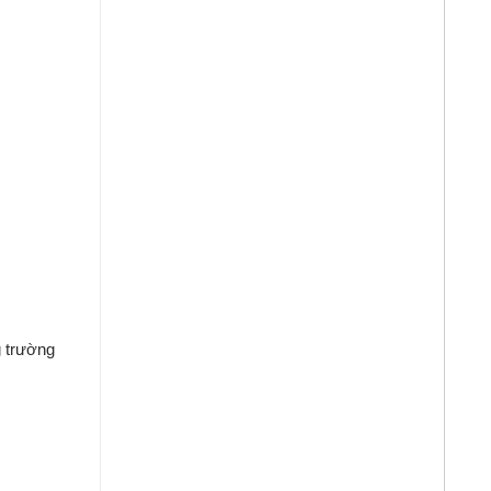
g
trường