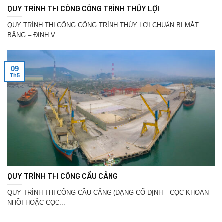
QUY TRÌNH THI CÔNG CÔNG TRÌNH THỦY LỢI
QUY TRÌNH THI CÔNG CÔNG TRÌNH THỦY LỢI CHUẨN BỊ MẶT
BẰNG – ĐỊNH VỊ...
09
Th5
QUY TRÌNH THI CÔNG CẦU CẢNG
QUY TRÌNH THI CÔNG CẦU CẢNG (DẠNG CỐ ĐỊNH – CỌC KHOAN
NHỒI HOẶC CỌC...