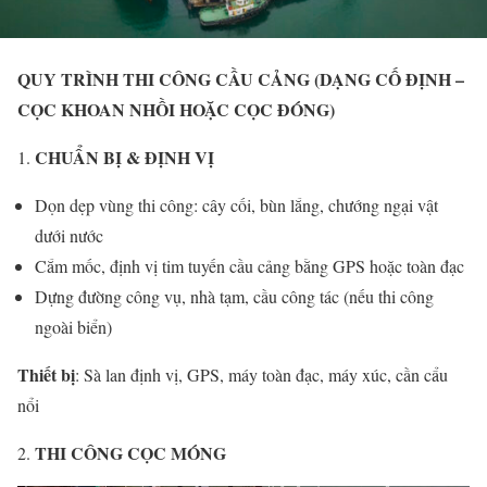
QUY TRÌNH THI CÔNG CẦU CẢNG (DẠNG CỐ ĐỊNH –
CỌC KHOAN NHỒI HOẶC CỌC ĐÓNG)
CHUẨN BỊ & ĐỊNH VỊ
Dọn dẹp vùng thi công: cây cối, bùn lắng, chướng ngại vật
dưới nước
Cắm mốc, định vị tim tuyến cầu cảng bằng GPS hoặc toàn đạc
Dựng đường công vụ, nhà tạm, cầu công tác (nếu thi công
ngoài biển)
Thiết bị
: Sà lan định vị, GPS, máy toàn đạc, máy xúc, cần cẩu
nổi
THI CÔNG CỌC MÓNG