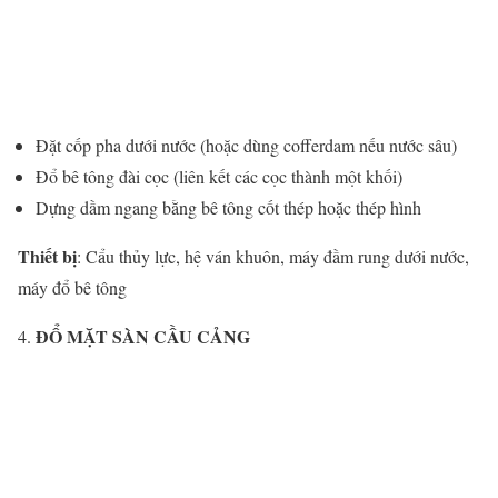
Đặt cốp pha dưới nước (hoặc dùng cofferdam nếu nước sâu)
Đổ bê tông đài cọc (liên kết các cọc thành một khối)
Dựng dầm ngang bằng bê tông cốt thép hoặc thép hình
Thiết bị
: Cẩu thủy lực, hệ ván khuôn, máy đầm rung dưới nước,
máy đổ bê tông
ĐỔ MẶT SÀN CẦU CẢNG