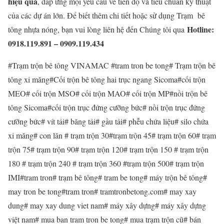
hiệu quả
, đáp ứng mọi yêu cầu về tiến độ và tiêu chuẩn kỹ thuật
của các dự án lớn. Để biết thêm chi tiết hoặc sử dụng Trạm bê
Hotline:
tông nhựa nóng, bạn vui lòng liên hệ đến Chúng tôi qua
0918.119.891 – 0909.119.434
#Trạm trộn bê tông VINAMAC #tram tron be tong# Trạm trộn bê
tông xi măng#Cối trộn bê tông hai trục ngang Sicoma#cối trộn
MEO# cối trộn MSO# cối trộn MAO# cối trộn MP#nồi trộn bê
tông Sicoma#cối trộn trục đứng cưỡng bức# nồi trộn trục đứng
cưỡng bức# vít tải# băng tải# gầu tải# phễu chứa liệu# silo chứa
xi măng# con lăn # trạm trộn 30#trạm trộn 45# trạm trộn 60# trạm
trộn 75# trạm trộn 90# trạm trộn 120# trạm trộn 150 # trạm trộn
180 # trạm trộn 240 # trạm trộn 360 #trạm trộn 500# trạm trộn
IMI#tram tron# trạm bê tông# tram be tong# máy trộn bê tông#
may tron be tong#tram tron# tramtronbetong.com# may xay
dung# may xay dung viet nam# máy xây dựng# máy xây dựng
việt nam# mua ban tram tron be tong# mua trạm trộn cũ# bán