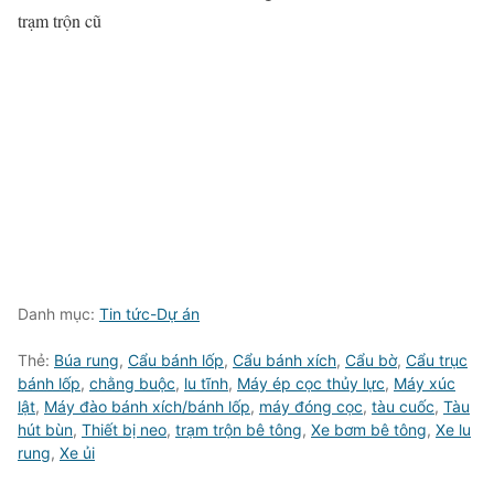
trạm trộn cũ
Danh mục:
Tin tức-Dự án
Thẻ:
Búa rung
,
Cẩu bánh lốp
,
Cẩu bánh xích
,
Cẩu bờ
,
Cẩu trục
bánh lốp
,
chằng buộc
,
lu tĩnh
,
Máy ép cọc thủy lực
,
Máy xúc
lật
,
Máy đào bánh xích/bánh lốp
,
máy đóng cọc
,
tàu cuốc
,
Tàu
hút bùn
,
Thiết bị neo
,
trạm trộn bê tông
,
Xe bơm bê tông
,
Xe lu
rung
,
Xe ủi