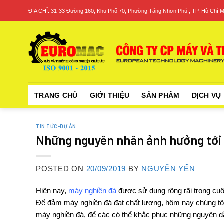
Skip
ĐỊA CHỈ: 31-33 Đường 160, Khu Phố 70, Phường Tăng Nhơn Phú , TP. Hồ Chí M
to
content
TRANG CHỦ
GIỚI THIỆU
SẢN PHẨM
DỊCH VỤ
TIN TỨC-DỰ ÁN
Những nguyên nhân ảnh hưởng tới
POSTED ON
20/09/2019
BY
NGUYỄN YẾN
Hiện nay,
máy nghiền đá
được sử dụng rộng rãi trong cuộ
Để đảm máy nghiền đá đạt chất lượng, hôm nay chúng tôi
máy nghiền đá, để các có thể khắc phục những nguyên d