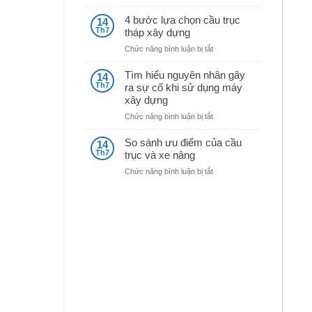
Kinh
máy
nghiệm
nghiền
4 bước lựa chọn cầu trục
14
mua
đá
Th7
tháp xây dựng
máy
ở
Chức năng bình luận bị tắt
móc
4
xây
bước
dựng
Tìm hiểu nguyên nhân gây
14
lựa
cũ
Th7
ra sự cố khi sử dụng máy
chọn
xây dựng
cầu
trục
ở
Chức năng bình luận bị tắt
tháp
Tìm
xây
hiểu
So sánh ưu điểm của cầu
14
dựng
nguyên
Th7
trục và xe nâng
nhân
ở
Chức năng bình luận bị tắt
gây
So
ra
sánh
sự
ưu
cố
điểm
khi
của
sử
cầu
dụng
trục
máy
và
xây
xe
dựng
nâng