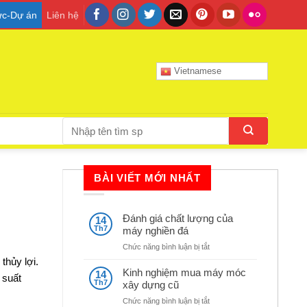
tức-Dự án
Liên hệ
Vietnamese
Tìm
kiếm:
BÀI VIẾT MỚI NHẤT
Đánh giá chất lượng của
14
Th7
máy nghiền đá
ở
Chức năng bình luận bị tắt
Đánh
thủy lợi.
giá
Kinh nghiệm mua máy móc
14
 suất
chất
Th7
xây dựng cũ
lượng
ở
Chức năng bình luận bị tắt
của