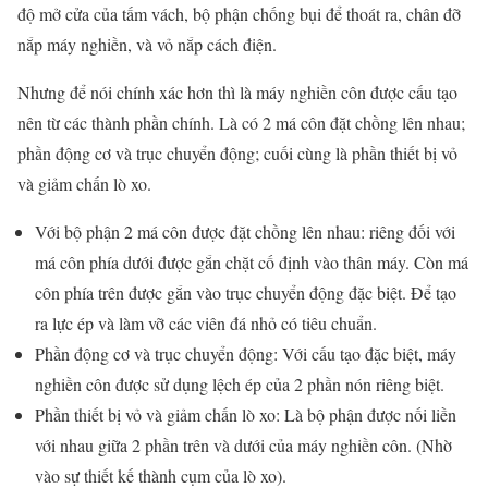
độ mở cửa của tấm vách, bộ phận chống bụi để thoát ra, chân đỡ
nắp máy nghiền, và vỏ nắp cách điện.
Nhưng để nói chính xác hơn thì là máy nghiền côn được cấu tạo
nên từ các thành phần chính. Là có 2 má côn đặt chồng lên nhau;
phần động cơ và trục chuyển động; cuối cùng là phần thiết bị vỏ
và giảm chấn lò xo.
Với bộ phận 2 má côn được đặt chồng lên nhau: riêng đối với
má côn phía dưới được gắn chặt cố định vào thân máy. Còn má
côn phía trên được gắn vào trục chuyển động đặc biệt. Để tạo
ra lực ép và làm vỡ các viên đá nhỏ có tiêu chuẩn.
Phần động cơ và trục chuyển động: Với cấu tạo đặc biệt, máy
nghiền côn được sử dụng lệch ép của 2 phần nón riêng biệt.
Phần thiết bị vỏ và giảm chấn lò xo: Là bộ phận được nối liền
với nhau giữa 2 phần trên và dưới của máy nghiền côn. (Nhờ
vào sự thiết kế thành cụm của lò xo).