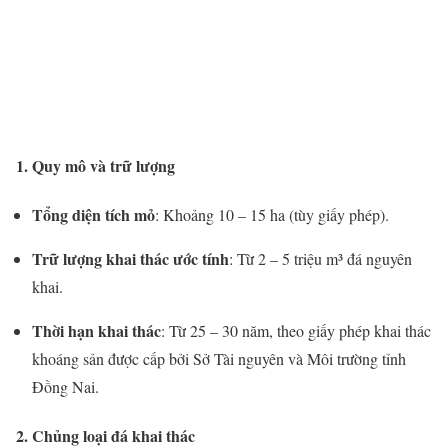
1.
Quy
mô
và
trữ
lượng
Tổng
diện
tích
mỏ
:
Khoảng
10 –
15
ha (
tùy
giấy
phép).
Trữ
lượng
khai
thác
ước
tính
:
Từ
2 –
5
triệu
m³
đá
nguyên
khai.
Thời
hạn
khai
thác
:
Từ
25 –
30
năm,
theo
giấy
phép
khai
thác
khoáng
sản
được
cấp
bởi
Sở
Tài
nguyên
và
Môi
trường
tỉnh
Đồng
Nai.
2.
Chủng
loại
đá
khai
thác