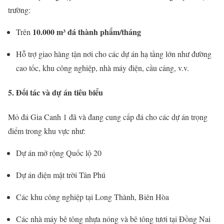
trường:
10.000
m³
đá
thành
phẩm/
tháng
Trên
Hỗ
trợ
giao
hàng
tận
nơi
cho
các
dự
án
hạ
tầng
lớn
như
đường
cao
tốc,
khu
công
nghiệp,
nhà
máy
điện,
cầu
cảng,
v.
v.
5.
Đối
tác
và
dự
án
tiêu
biểu
Mỏ
đá
Gia
Canh
1
đã
và
đang
cung
cấp
đá
cho
các
dự
án
trọng
điểm
trong
khu
vực
như:
Dự
án
mở
rộng
Quốc
lộ
20
Dự
án
điện
mặt
trời
Tân
Phú
Các
khu
công
nghiệp
tại
Long
Thành,
Biên
Hòa
Các
nhà
máy
bê
tông
nhựa
nóng
và
bê
tông
tươi
tại
Đồng
Nai