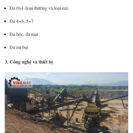
Đá
0x4 (
loại
thường
và
loại
mi)
Đá
4×6,
5×7
Đá
hộc,
đá
mạt
Đá
mi
bụi
3.
Công
nghệ
và
thiết
bị