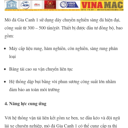
Mỏ
đá
Gia
Canh
1
sử
dụng
dây
chuyền
nghiền
sàng
đá
hiện
đại,
công
suất
từ
300 –
500
tấn/
giờ.
Thiết
bị
được
đầu
tư
đồng
bộ,
bao
gồm:
Máy
cấp
liệu
rung,
hàm
nghiền,
côn
nghiền,
sàng
rung
phân
loại
Băng
tải
cao
su
vận
chuyển
liên
tục
Hệ
thống
dập
bụi
bằng
vòi
phun
sương
công
suất
lớn
nhằm
đảm
bảo
an
toàn
môi
trường
4.
Năng
lực
cung
ứng
Với
hệ
thống
vận
tải
liên
kết
gồm
xe
ben,
xe
đầu
kéo
và
đội
ngũ
lái
xe
chuyên
nghiệp,
mỏ
đá
Gia
Canh
1
có
thể
cung
cấp
ra
thị