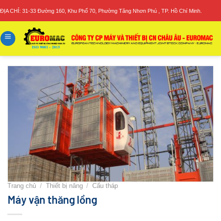
Skip
ĐỊA CHỈ: 31-33 Đường 160, Khu Phố 70, Phường Tăng Nhơn Phú , TP. Hồ Chí Minh.
to
content
Trang chủ
/
Thiết bị nâng
/
Cẩu tháp
Máy vận thăng lồng