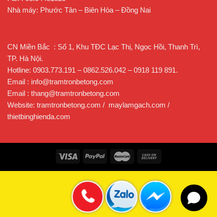
Nhà máy: Phước Tân – Biên Hòa – Đồng Nai
thông số kỹ thuật máy vận thăng lồng
CN Miền Bắc : Số 1, Khu TĐC Lạc Thị, Ngọc Hồi, Thanh Trì,
TP. Hà Nội.
Hotline: 0903.773.191 – 0862.526.042 – 0918 119 891.
Email : info@tramtronbetong.com
Email : thang@tramtronbetong.com
Website: tramtronbetong.com / maylamgach.com /
thietbinghienda.com