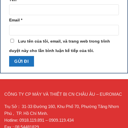
Theo công dụng: chia làm 2 loại
Email
*
+Vận thăng chở hàng.
+Vận thăng chở hàng và người
Lưu tên của tôi, email, và trang web trong trình
Thông số kỹ thuật
duyệt này cho lần bình luận kế tiếp của tôi.
Thông số kỹ thuật cơ bản của máy vận thăng lồng Model HP –
VTL
CÔNG TY CP MÁY VÀ THIẾT BỊ CN CHÂU ÂU – EUROMAC
Trụ Sở : 31-33 Đường 160, Khu Phố 70, Phường Tăng Nhơn
Phú , TP. Hồ Chí Minh.
Hotline: 0918.119.891 – 0909.119.434
Fax : 08.54481829