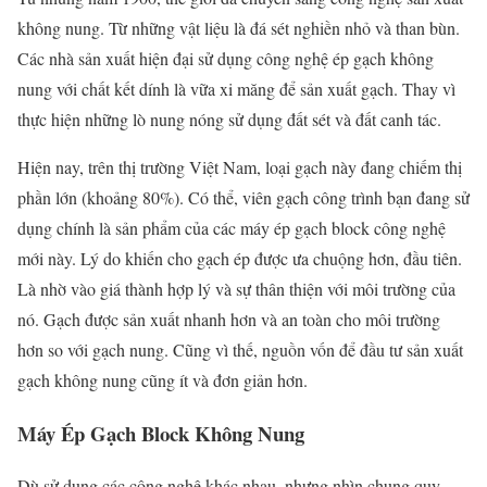
không nung. Từ những vật liệu là đá sét nghiền nhỏ và than bùn.
Các nhà sản xuất hiện đại sử dụng công nghệ ép gạch không
nung với chất kết dính là vữa xi măng để sản xuất gạch. Thay vì
thực hiện những lò nung nóng sử dụng đất sét và đất canh tác.
Hiện nay, trên thị trường Việt Nam, loại gạch này đang chiếm thị
phần lớn (khoảng 80%). Có thể, viên gạch công trình bạn đang sử
dụng chính là sản phẩm của các máy ép gạch block công nghệ
mới này. Lý do khiến cho gạch ép được ưa chuộng hơn, đầu tiên.
Là nhờ vào giá thành hợp lý và sự thân thiện với môi trường của
nó. Gạch được sản xuất nhanh hơn và an toàn cho môi trường
hơn so với gạch nung. Cũng vì thế, nguồn vốn để đầu tư sản xuất
gạch không nung cũng ít và đơn giản hơn.
Máy Ép Gạch Block Không Nung
Dù sử dụng các công nghệ khác nhau, nhưng nhìn chung quy