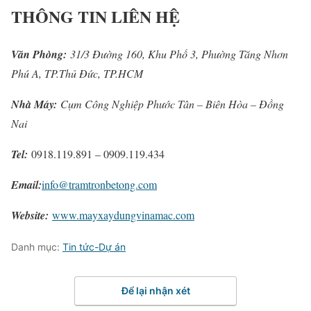
THÔNG TIN LIÊN HỆ
Văn Phòng:
31/3 Đường 160, Khu Phố 3, Phường Tăng Nhơn
Phú A, TP.Thủ Đức, TP.HCM
Nhà Máy:
Cụm Công Nghiệp Phước Tân – Biên Hòa – Đồng
Nai
Tel:
0918.119.891 – 0909.119.434
Email:
info@tramtronbetong.com
Website:
www.mayxaydungvinamac.com
Danh mục:
Tin tức-Dự án
Để lại nhận xét