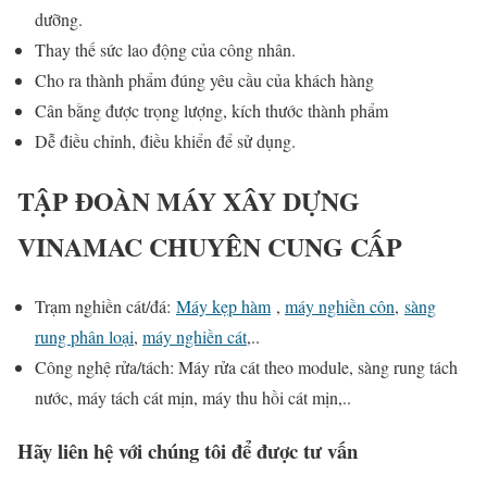
dưỡng.
Thay thế sức lao động của công nhân.
Cho ra thành phẩm đúng yêu cầu của khách hàng
Cân bằng được trọng lượng, kích thước thành phẩm
Dễ điều chỉnh, điều khiển để sử dụng.
TẬP ĐOÀN MÁY XÂY DỰNG
VINAMAC CHUYÊN CUNG CẤP
Trạm nghiền cát/đá:
Máy kẹp hàm
,
máy nghiền côn
,
sàng
rung phân loại
,
máy nghiền cát
,..
Công nghệ rửa/tách: Máy rửa cát theo module, sàng rung tách
nước, máy tách cát mịn, máy thu hồi cát mịn,..
Hãy liên hệ với chúng tôi để được tư vấn