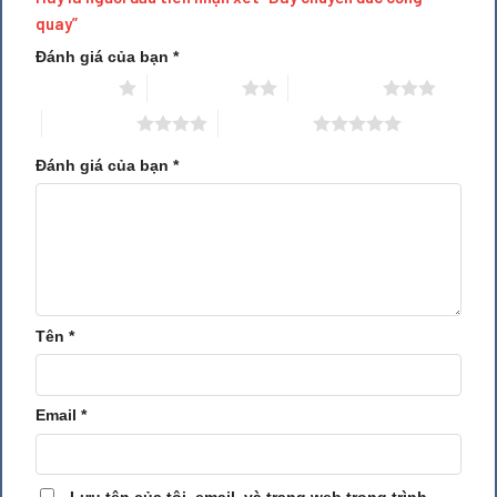
hoạt
quay”
Kiểu dáng công nghiệp hiện đại. Ðã đăng
Đánh giá của bạn
*
ký kiểu dáng công nghiệp cũng như bản
Kiểu dáng
1 trên 5 sao
2 trên 5 sao
3 trên 5 sao
quyền sản phẩm với Cục sở hữu Công
nghiệp
4 trên 5 sao
5 trên 5 sao
Sản phẩm được tổ hợp từng cụm, hoàn
Kiểm soát chất lượng
chỉnh và được chạy thử ngay tại nhà máy
Đánh giá của bạn
*
Lắp đặt hệ thống
Hoàn chỉnh tại công trường bên mua
Chìa khoá trao tay,
đào tạo và chuyển giao
Phương thức cung cấp
công nghệ đầy đủ cho khách hàng tại công
sản phẩm
trường
Tiến độ giao hàng
Đáp ứng mọi tiến độ khắc nghiệt nhất
Tên
*
Giá cạnh tranh chỉ bằng
30% nhập
Giá cả
ngoại
và
bán trực tiếp giá gốc tại nhà máy
Phương thức thanh
Linh hoạt có lợi cho khách hàng
toán
Email
*
Dịch vụ sau bán hàng
Bảo hành
12 tháng
; bảo trì
60 tháng
Luôn có sẵn phụ tùng tại nhà máy để phục
Dịch vụ cung cấp phụ
vụ kịp thời những yêu cầu cấp bách nhất