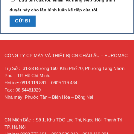
Lưu tên của tôi, email, và trang web trong trình
tùng
của khách hàng
duyệt này cho lần bình luận kế tiếp của tôi.
Đội ngũ kỹ sư giàu kinh nghiệm được đào
Dịch vụ sửa chữa bảo
tạo trong và ngoài nước có mặt tại hiện
hành, bảo trì
trường
CÔNG TY CP MÁY VÀ THIẾT BỊ CN CHÂU ÂU – EUROMAC
Trụ Sở : 31-33 Đường 160, Khu Phố 70, Phường Tăng Nhơn
Phú , TP. Hồ Chí Minh.
Hotline: 0918.119.891 – 0909.119.434
Fax : 08.54481829
Nhà máy: Phước Tân – Biên Hòa – Đồng Nai
CN Miền Bắc : Số 1, Khu TĐC Lạc Thị, Ngọc Hồi, Thanh Trì,
TP. Hà Nội.