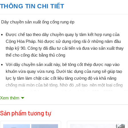
THÔNG TIN CHI TIẾT
Dây c
huyền sản xuất ống cống rung ép
Được chế tạo theo dây chuyền quay ly tâm kết hợp rung của
Cộng Hòa Pháp. Nó được sử dụng rộng rãi ở những năm đầu
thập kỹ 90. Công ty đã đầu tư cải tiến và đưa vào sản xuất thay
thế cho cống đúc bằng thủ công
Với dây chuyền sản xuất này, bê tông cốt thép được nạp vào
khuôn vừa quay vừa rung. Dưới tác dụng của rung sẽ giúp taọ
lực ly tâm làm chặt các cốt liệu tăng cường độ và khả năng
chống mái mòn của bê tông. Nhờ đó ,sẽ tạo nên một loại cống
thành phẩm chất lượng cao có đường kính từ 300 – 2000mm với
Xem thêm
những tính năng nổi trội: Bề mặt cống nhẵn phẳng, độ nén chặt
của bê tông cao, khả năng chịu áp lực cao, chịu mài mòn tốt, kích
Sản phẩm tương tự
thước hình học chính xác, lắp đặt joint kính khít, không rò rỉ, thời
gian sử dụng lâu dài.