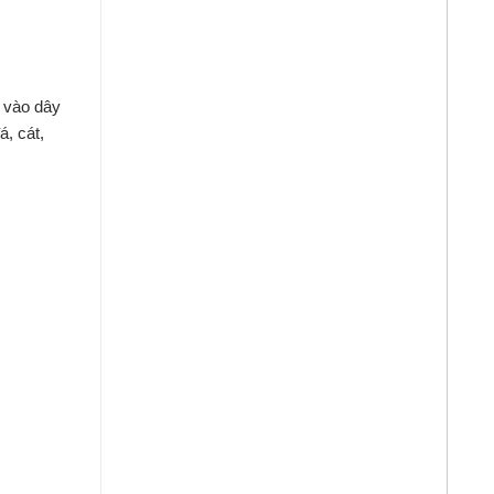
u
vào
dây
á,
cát,