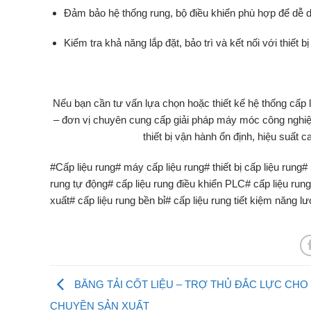
Đảm
bảo
hệ
thống
rung,
bộ
điều
khiển
phù
hợp
để
dễ
Kiểm
tra
khả
năng
lắp
đặt,
bảo
trì
và
kết
nối
với
thiết
b
Nếu
bạn
cần
tư
vấn
lựa
chọn
hoặc
thiết
kế
hệ
thống
cấp
–
đơn
vị
chuyên
cung
cấp
giải
pháp
máy
móc
công
nghi
thiết
bị
vận
hành
ổn
định,
hiệu
suất
c
#Cấp liệu rung# máy cấp liệu rung# thiết bị cấp liệu rung#
rung tự động# cấp liệu rung điều khiển PLC# cấp liệu run
xuất# cấp liệu rung bền bỉ# cấp liệu rung tiết kiệm năng l
BĂNG TẢI CỐT LIỆU – TRỢ THỦ ĐẮC LỰC CHO
CHUYỀN SẢN XUẤT