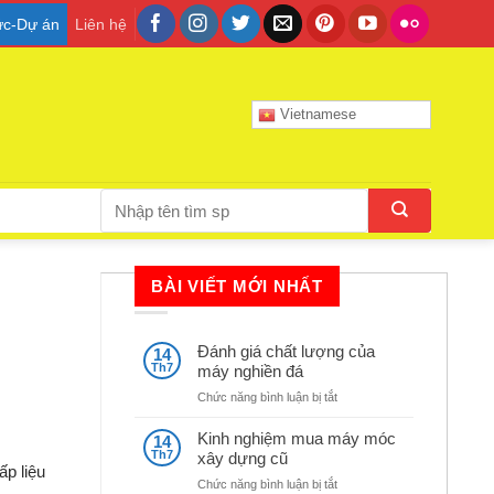
tức-Dự án
Liên hệ
Vietnamese
Tìm
kiếm:
BÀI VIẾT MỚI NHẤT
Đánh giá chất lượng của
14
Th7
máy nghiền đá
ở
Chức năng bình luận bị tắt
Đánh
giá
Kinh nghiệm mua máy móc
14
chất
Th7
xây dựng cũ
lượng
cấp
liệu
ở
Chức năng bình luận bị tắt
của