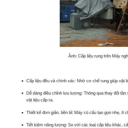
Ảnh: Cấp liệu rung trên Máy ngh
Cấp
liệu
đều
và
chính
xác:
Nhờ
cơ
chế
rung
giúp
vật
l
Dễ
dàng
điều
chỉnh
lưu
lượng:
Thông
qua
thay
đổi
tần
vật
liệu
cấp
ra.
Thiết
kế
đơn
giản,
bền
bỉ:
Máy
có
cấu
tạo
gọn
nhẹ,
ít
c
Tiết
kiệm
năng
lượng:
So
với
các
loại
cấp
liệu
khác,
c