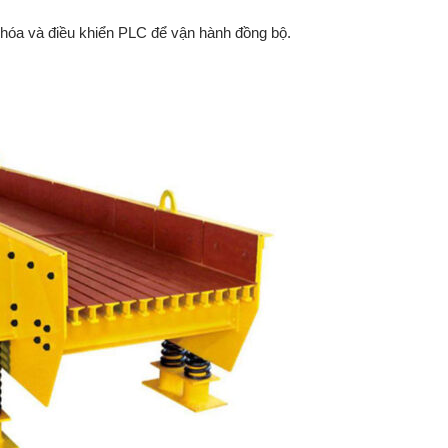
hóa
và
điều
khiển
PLC
để
vận
hành
đồng
bộ.