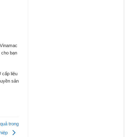
Vinamac
n
cho
bạn
 cấp liệu
chuyền sản
 quả trong
hiệp