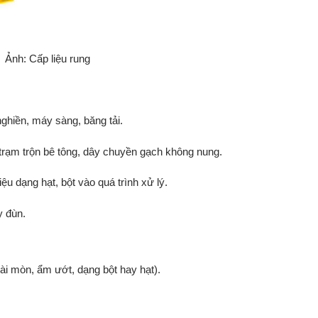
Ảnh: Cấp liệu rung
nghiền,
máy
sàng,
băng
tải.
trạm
trộn
bê
tông,
dây
chuyền
gạch
không
nung.
liệu
dạng
hạt,
bột
vào
quá
trình
xử
lý.
y
đùn.
ài
mòn,
ẩm
ướt,
dạng
bột
hay
hạt).