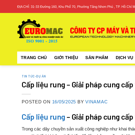
Skip
ĐỊA CHỈ: 31-33 Đường 160, Khu Phố 70, Phường Tăng Nhơn Phú , TP. Hồ Chí M
to
content
TRANG CHỦ
GIỚI THIỆU
SẢN PHẨM
DỊCH VỤ
TIN TỨC-DỰ ÁN
Cấp liệu rung – Giải pháp cung cấp 
POSTED ON
16/05/2025
BY
VINAMAC
Cấp
liệu
rung
–
Giải
pháp
cung
cấp
Trong
các
dây
chuyền
sản
xuất
công
nghiệp
như
khai
th