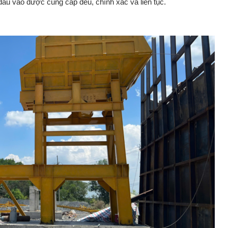
đầu
vào
được
cung
cấp
đều,
chính
xác
và
liên
tục.