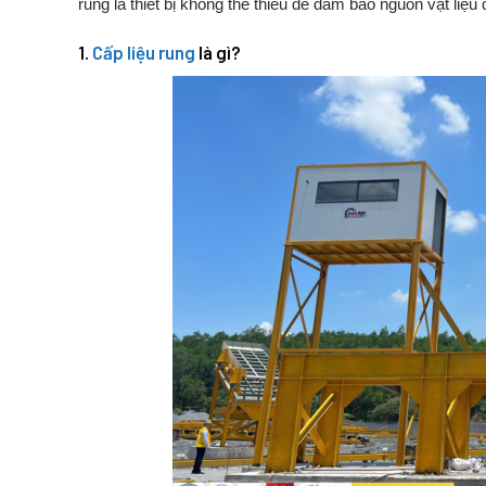
rung
là
thiết
bị
không
thể
thiếu
để
đảm
bảo
nguồn
vật
liệu
1.
Cấp
liệu
rung
là
gì?