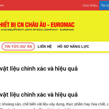
Giới thiệu
Tin 
inh.
TIN TỨC-DỰ ÁN
LIÊN HỆ
HỒ SƠ NĂNG LỰC
vật liệu chính xác và hiệu quả
vật
liệu
chính
xác
và
hiệu
quả
ác
khoáng
sản,
chế
biến
vật
liệu
xây
dựng,
thực
phẩm
hay
hóa
chất,