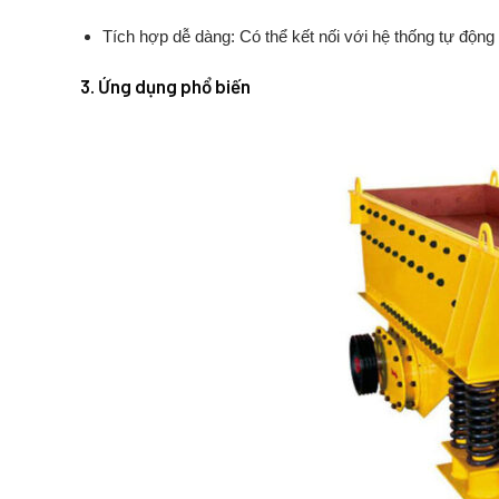
Tích
hợp
dễ
dàng:
Có
thể
kết
nối
với
hệ
thống
tự
động
3.
Ứng
dụng
phổ
biến