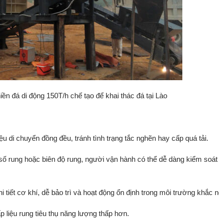
iền đá di động 150T/h chế tạo để khai thác đá tại Lào
iệu
di
chuyển
đồng
đều,
tránh
tình
trạng
tắc
nghẽn
hay
cấp
quá
tải.
số
rung
hoặc
biên
độ
rung,
người
vận
hành
có
thể
dễ
dàng
kiểm
soá
hi
tiết
cơ
khí,
dễ
bảo
trì
và
hoạt
động
ổn
định
trong
môi
trường
khắc
n
ấp
liệu
rung
tiêu
thụ
năng
lượng
thấp
hơn.