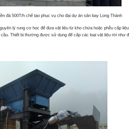
iền đá 500T/h chế tạo phục vụ cho đại dự án sân bay Long Thành
guyên
lý
rung
cơ
học
để
đưa
vật
liệu
từ
kho
chứa
hoặc
phễu
cấp
liệ
u
cầu.
Thiết
bị
thường
được
sử
dụng
để
cấp
các
loại
vật
liệu
rời
như
đ