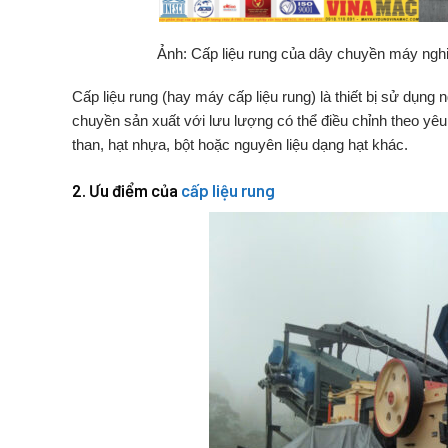
Ảnh: Cấp liệu rung của dây chuyền máy ngh
Cấp
liệu
rung (
hay
máy
cấp
liệu
rung)
là
thiết
bị
sử
dụng
n
chuyền
sản
xuất
với
lưu
lượng
có
thể
điều
chỉnh
theo
yê
than,
hạt
nhựa,
bột
hoặc
nguyên
liệu
dạng
hạt
khác.
2.
Ưu
điểm
của
cấp
liệu
rung