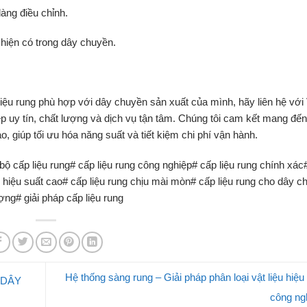
dàng
điều
chỉnh.
ị
hiện
có
trong
dây
chuyền.
liệu
rung
phù
hợp
với
dây
chuyền
sản
xuất
của
mình,
hãy
liên
hệ
với
ệp
uy
tín,
chất
lượng
và
dịch
vụ
tận
tâm.
Chúng
tôi
cam
kết
mang
đế
ao,
giúp
tối
ưu
hóa
năng
suất
và
tiết
kiệm
chi
phí
vận
hành.
 bộ cấp liệu rung# cấp liệu rung công nghiệp# cấp liệu rung chính xác#
g hiệu suất cao# cấp liệu rung chịu mài mòn# cấp liệu rung cho dây 
ượng# giải pháp cấp liệu rung
Hệ thống sàng rung – Giải pháp phân loại vật liệu hiệu
 DÂY
công ng