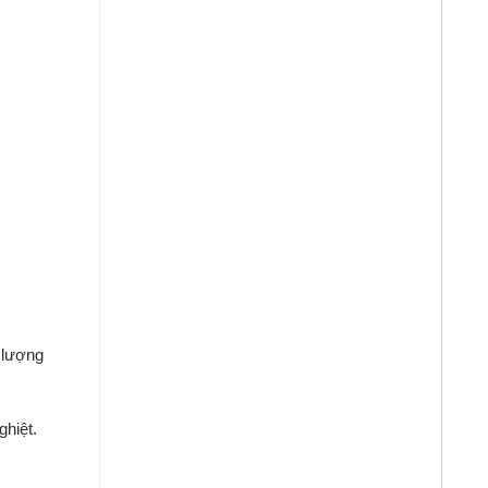
t
lượng
ghiệt.