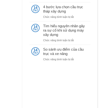
Kinh
máy
nghiệm
nghiền
4 bước lựa chọn cầu trục
14
mua
đá
Th7
tháp xây dựng
máy
ở
Chức năng bình luận bị tắt
móc
4
xây
bước
dựng
Tìm hiểu nguyên nhân gây
14
lựa
cũ
Th7
ra sự cố khi sử dụng máy
chọn
xây dựng
cầu
trục
ở
Chức năng bình luận bị tắt
tháp
Tìm
xây
hiểu
So sánh ưu điểm của cầu
14
dựng
nguyên
Th7
trục và xe nâng
nhân
ở
Chức năng bình luận bị tắt
gây
So
ra
sánh
sự
ưu
cố
điểm
khi
của
sử
cầu
dụng
trục
máy
và
xây
xe
dựng
nâng