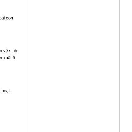
oại con
n vệ sinh
n xuất ô
 hoạt