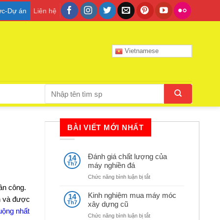
tức-Dự án
Liên hệ
Vietnamese
Tìm
kiếm:
BÀI VIẾT MỚI NHẤT
Đánh giá chất lượng của
14
Th7
máy nghiền đá
ở
Chức năng bình luận bị tắt
Đánh
nhân công.
giá
Kinh nghiệm mua máy móc
14
n và được
chất
Th7
xây dựng cũ
lượng
uộng nhất
ở
Chức năng bình luận bị tắt
của