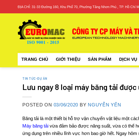
Skip
ĐỊA CHỈ: 31-33 Đường 160, Khu Phố 70, Phường Tăng Nhơn Phú , TP. Hồ Chí M
to
content
TRANG CHỦ
GIỚI THIỆU
SẢN PHẨM
DỊCH VỤ
TIN TỨC-DỰ ÁN
Lưu ngay 8 loại máy băng tải đượ
POSTED ON
03/06/2020
BY
NGUYỄN YẾN
Băng tải
là một thiết bị hỗ trợ vận chuyển vật liệu mộ
Máy băng tải
vừa đảm bảo được năng suất, vừa có thể hoạ
ứng dụng trên nhiều lĩnh vực hơn bao giờ hết. Ngay hôm 