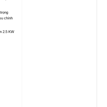
 trọng
su chính
ến 2.5 KW