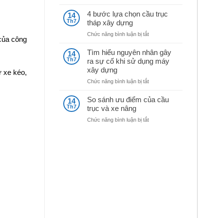
Kinh
máy
nghiệm
nghiền
4 bước lựa chọn cầu trục
14
mua
đá
Th7
tháp xây dựng
máy
ở
Chức năng bình luận bị tắt
móc
 của công
4
xây
bước
dựng
Tìm hiểu nguyên nhân gây
14
lựa
cũ
Th7
ra sự cố khi sử dụng máy
chọn
xây dựng
ư xe kéo,
cầu
trục
ở
Chức năng bình luận bị tắt
tháp
Tìm
xây
hiểu
So sánh ưu điểm của cầu
14
dựng
nguyên
Th7
trục và xe nâng
nhân
ở
Chức năng bình luận bị tắt
gây
So
ra
sánh
sự
ưu
cố
điểm
khi
của
sử
cầu
dụng
trục
máy
và
xây
xe
dựng
nâng