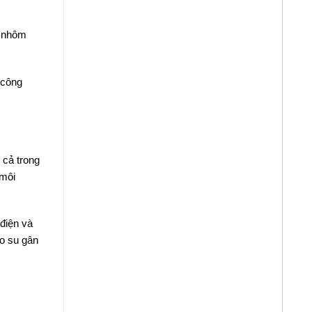
ừ nhôm
 công
 cả trong
 môi
 điện và
ao su gân