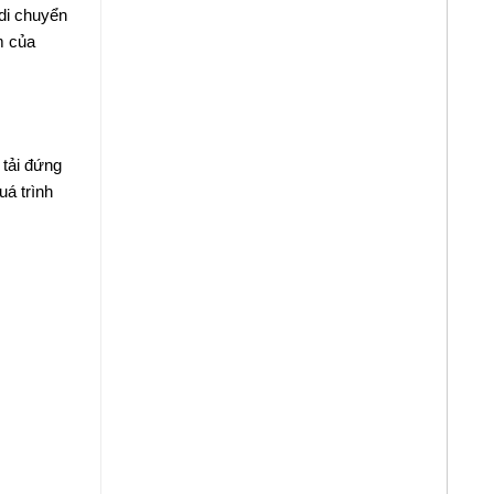
 di chuyển
m của
 tải đứng
uá trình