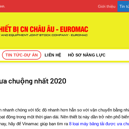
Giới thiệu
Tin 
inh.
TIN TỨC-DỰ ÁN
LIÊN HỆ
HỒ SƠ NĂNG LỰC
c ưa chuộng nhất 2020
t cách nhanh chóng với tốc độ nhanh hơn hẳn so với vận chuyển bằng 
t động trong một thời gian dài. Nên thiết bị này dần trở nên phổ biế
nay, hãy để
Vinamac
giúp bạn tìm ra
8 loại máy băng tải được ưa ch