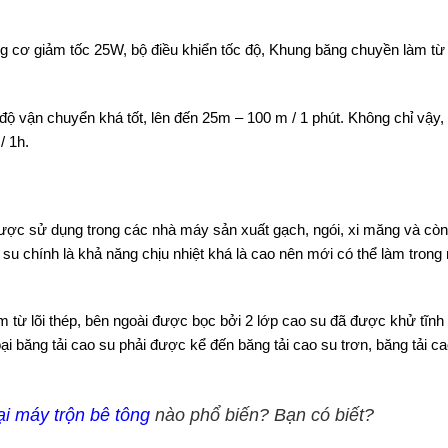
 cơ giảm tốc 25W, bộ điều khiển tốc độ, Khung băng chuyền làm t
ộ vận chuyển khá tốt, lên đến 25m – 100 m / 1 phút. Không chỉ vậy,
/ 1h.
ợc sử dụng trong các nhà máy sản xuất gạch, ngói, xi măng và còn
 su chính là khả năng chịu nhiệt khá là cao nên mới có thể làm trong
 từ lõi thép, bên ngoài được bọc bởi 2 lớp cao su đã được khử tĩnh
ại băng tải cao su phải được kể đến băng tải cao su trơn, băng tải c
ại máy trộn bê tông
nào phổ biến? Bạn có biết?