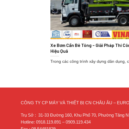
Xe Bơm Cần Bê Tông – Giải Pháp Thi Cô
Hiệu Quả
Trong các công trình xây dựng dân dụng, cô
CÔNG TY CP MÁY VÀ THIẾT BỊ CN CHÂU ÂU – EU
Trụ Sở : 31-33 Đường 160, Khu Phố 70, Phường Tăng N
Hotline: 0918.119.891 – 0909.119.434
Fax : 08.54481829