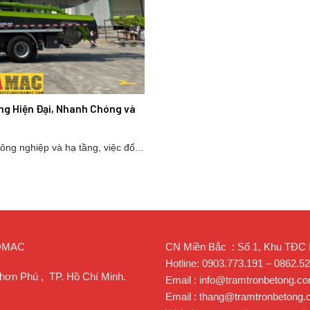
ng Hiện Đại, Nhanh Chóng và
ng nghiệp và hạ tầng, việc đổ...
ROMAC
CN Miền Bắc : Số 1, Khu TĐC Lạ
Hotline: 0903.773.191 – 0862.5
hơn Phú , TP. Hồ Chí Minh.
Email : info@tramtronbetong.c
Email : thang@tramtronbetong