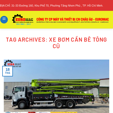
Skip
ĐỊA CHỈ: 31-33 Đường 160, Khu Phố 70, Phường Tăng Nhơn Phú , TP. Hồ Chí Minh.
to
content
TAG ARCHIVES:
XE BƠM CẦN BÊ TÔNG
CŨ
18
Th5