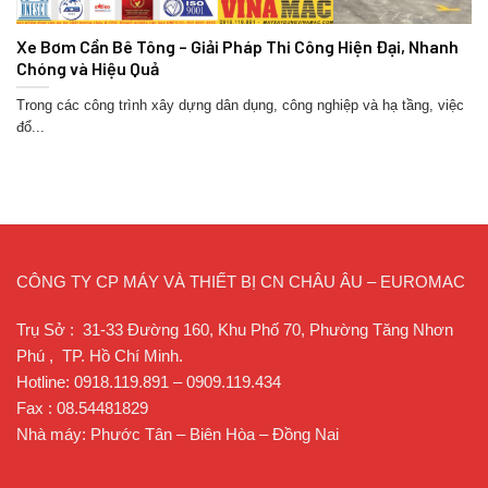
Xe Bơm Cần Bê Tông – Giải Pháp Thi Công Hiện Đại, Nhanh
Chóng và Hiệu Quả
Trong các công trình xây dựng dân dụng, công nghiệp và hạ tầng, việc
đổ...
CÔNG TY CP MÁY VÀ THIẾT BỊ CN CHÂU ÂU – EUROMAC
Trụ Sở : 31-33 Đường 160, Khu Phố 70, Phường Tăng Nhơn
Phú , TP. Hồ Chí Minh.
Hotline: 0918.119.891 – 0909.119.434
Fax : 08.54481829
Nhà máy: Phước Tân – Biên Hòa – Đồng Nai