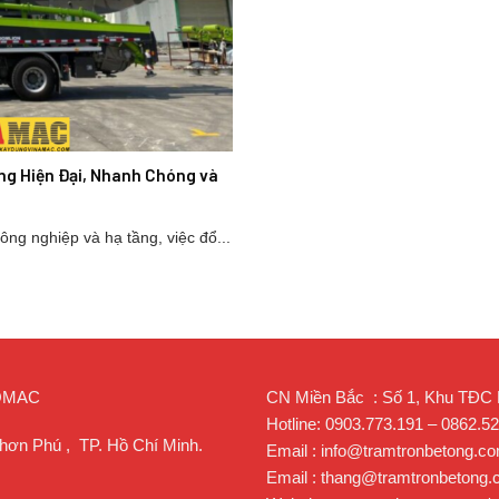
ng Hiện Đại, Nhanh Chóng và
ng nghiệp và hạ tầng, việc đổ...
ROMAC
CN Miền Bắc : Số 1, Khu TĐC Lạ
Hotline: 0903.773.191 – 0862.5
hơn Phú , TP. Hồ Chí Minh.
Email : info@tramtronbetong.c
Email : thang@tramtronbetong