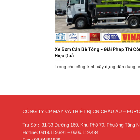
Xe Bơm Cần Bê Tông – Giải Pháp Thi Cô
Hiệu Quả
Trong các công trình xây dựng dân dụng, cô
CÔNG TY CP MÁY VÀ THIẾT BỊ CN CHÂU ÂU – EU
Trụ Sở : 31-33 Đường 160, Khu Phố 70, Phường Tăng N
Hotline: 0918.119.891 – 0909.119.434
Fax : 08.54481829