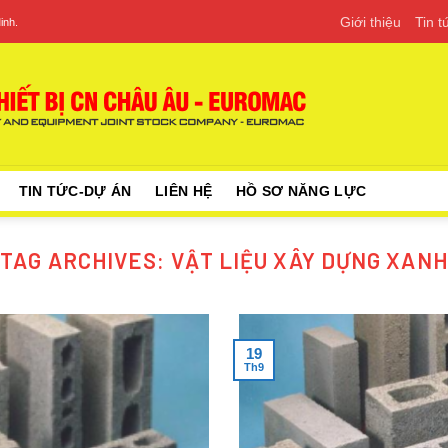
Giới thiệu
Tin 
inh.
TIN TỨC-DỰ ÁN
LIÊN HỆ
HỒ SƠ NĂNG LỰC
TAG ARCHIVES:
VẬT LIỆU XÂY DỰNG XANH
19
Th9