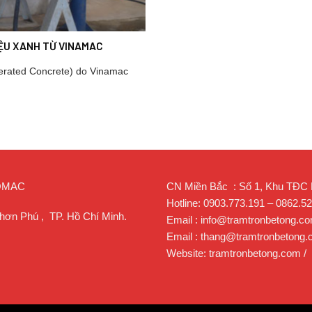
IỆU XANH TỪ VINAMAC
erated Concrete) do Vinamac
ROMAC
CN Miền Bắc : Số 1, Khu TĐC Lạ
Hotline: 0903.773.191 – 0862.5
hơn Phú , TP. Hồ Chí Minh.
Email : info@tramtronbetong.c
Email : thang@tramtronbetong
Website: tramtronbetong.com /