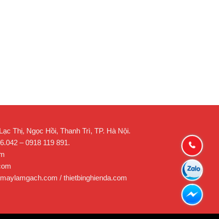
c Thị, Ngọc Hồi, Thanh Trì, TP. Hà Nội.
26.042 – 0918 119 891.
om
.com
 maylamgach.com / thietbinghienda.com