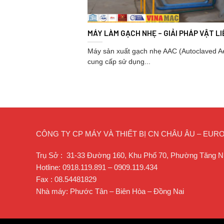
MÁY LÀM GẠCH NHẸ – GIẢI PHÁP VẬT L
Máy sản xuất gạch nhẹ AAC (Autoclaved A
cung cấp sử dụng...
CÔNG TY CP MÁY VÀ THIẾT BỊ CN CHÂU ÂU – EU
Trụ Sở : 31-33 Đường 160, Khu Phố 70, Phường Tăng N
Hotline: 0918.119.891 – 0909.119.434
Fax : 08.54481829
Nhà máy: Phước Tân – Biên Hòa – Đồng Nai