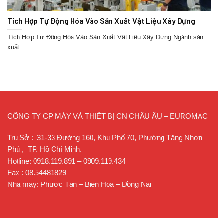
Tích Hợp Tự Động Hóa Vào Sản Xuất Vật Liệu Xây Dựng
Tích Hợp Tự Động Hóa Vào Sản Xuất Vật Liệu Xây Dựng Ngành sản
xuất...
CÔNG TY CP MÁY VÀ THIẾT BỊ CN CHÂU ÂU – EUROMAC
Trụ Sở : 31-33 Đường 160, Khu Phố 70, Phường Tăng Nhơn
Phú , TP. Hồ Chí Minh.
Hotline: 0918.119.891 – 0909.119.434
Fax : 08.54481829
Nhà máy: Phước Tân – Biên Hòa – Đồng Nai