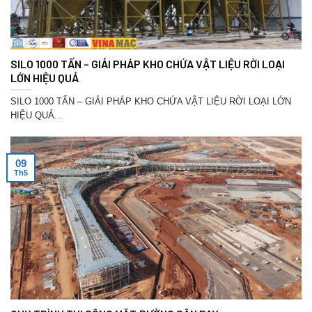
SILO 1000 TẤN – GIẢI PHÁP KHO CHỨA VẬT LIỆU RỜI LOẠI
LỚN HIỆU QUẢ
SILO 1000 TẤN – GIẢI PHÁP KHO CHỨA VẬT LIỆU RỜI LOẠI LỚN
HIỆU QUẢ...
09
Th5