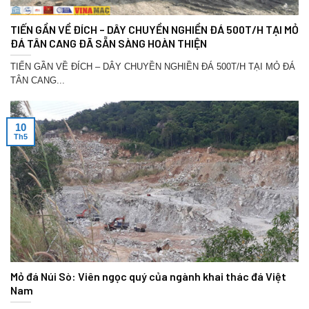
TIẾN GẦN VỀ ĐÍCH – DÂY CHUYỀN NGHIỀN ĐÁ 500T/H TẠI MỎ
ĐÁ TÂN CANG ĐÃ SẴN SÀNG HOÀN THIỆN
TIẾN GẦN VỀ ĐÍCH – DÂY CHUYỀN NGHIỀN ĐÁ 500T/H TẠI MỎ ĐÁ
TÂN CANG...
10
Th5
Mỏ đá Núi Sò: Viên ngọc quý của ngành khai thác đá Việt
Nam