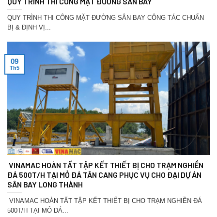
QUY TRÌNH THI CÔNG MẶT ĐƯỜNG SÂN BAY
QUY TRÌNH THI CÔNG MẶT ĐƯỜNG SÂN BAY CÔNG TÁC CHUẨN
BỊ & ĐỊNH VỊ...
09
Th5
VINAMAC HOÀN TẤT TẬP KẾT THIẾT BỊ CHO TRẠM NGHIỀN
ĐÁ 500T/H TẠI MỎ ĐÁ TÂN CANG PHỤC VỤ CHO ĐẠI DỰ ÁN
SÂN BAY LONG THÀNH
VINAMAC HOÀN TẤT TẬP KẾT THIẾT BỊ CHO TRẠM NGHIỀN ĐÁ
500T/H TẠI MỎ ĐÁ...