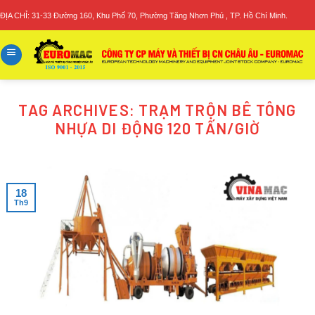
Skip
ĐỊA CHỈ: 31-33 Đường 160, Khu Phố 70, Phường Tăng Nhơn Phú , TP. Hồ Chí Minh.
to
content
TAG ARCHIVES:
TRẠM TRỘN BÊ TÔNG
NHỰA DI ĐỘNG 120 TẤN/GIỜ
18
Th9