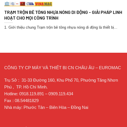
TRẠM TRỘN BÊ TÔNG NHỰA NÓNG DI ĐỘNG – GIẢI PHÁP LINH
HOẠT CHO MỌI CÔNG TRÌNH
1. Giới thiệu chung Trạm trộn bê tông nhựa nóng di động là thiết bị...
CÔNG TY CP MÁY VÀ THIẾT BỊ CN CHÂU ÂU – EUROMAC
Trụ Sở : 31-33 Đường 160, Khu Phố 70, Phường Tăng Nhơn
Phú , TP. Hồ Chí Minh.
Hotline: 0918.119.891 – 0909.119.434
Fax : 08.54481829
Nhà máy: Phước Tân – Biên Hòa – Đồng Nai