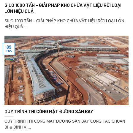
SILO 1000 TẤN – GIẢI PHÁP KHO CHỨA VẬT LIỆU RỜI LOẠI
LỚN HIỆU QUẢ
SILO 1000 TẤN – GIẢI PHÁP KHO CHỨA VẬT LIỆU RỜI LOẠI LỚN
HIỆU QUẢ...
09
Th5
QUY TRÌNH THI CÔNG MẶT ĐƯỜNG SÂN BAY
QUY TRÌNH THI CÔNG MẶT ĐƯỜNG SÂN BAY CÔNG TÁC CHUẨN
BỊ & ĐỊNH VỊ...