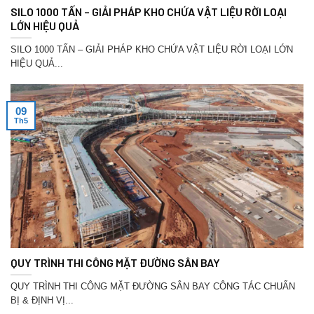
SILO 1000 TẤN – GIẢI PHÁP KHO CHỨA VẬT LIỆU RỜI LOẠI
LỚN HIỆU QUẢ
SILO 1000 TẤN – GIẢI PHÁP KHO CHỨA VẬT LIỆU RỜI LOẠI LỚN
HIỆU QUẢ...
09
Th5
QUY TRÌNH THI CÔNG MẶT ĐƯỜNG SÂN BAY
QUY TRÌNH THI CÔNG MẶT ĐƯỜNG SÂN BAY CÔNG TÁC CHUẨN
BỊ & ĐỊNH VỊ...