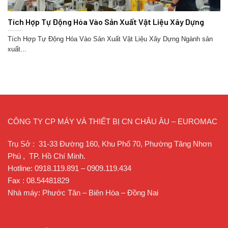
Tích Hợp Tự Động Hóa Vào Sản Xuất Vật Liệu Xây Dựng
Tích Hợp Tự Động Hóa Vào Sản Xuất Vật Liệu Xây Dựng Ngành sản
xuất...
CÔNG TY CP MÁY VÀ THIẾT BỊ CN CHÂU ÂU – EUROMAC
Trụ Sở : 31-33 Đường 160, Khu Phố 70, Phường Tăng Nhơn
Phú , TP. Hồ Chí Minh.
Hotline: 0918.119.891 – 0909.119.434
Fax : 08.54481829
Nhà máy: Phước Tân – Biên Hòa – Đồng Nai