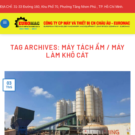
Skip
ĐỊA CHỈ: 31-33 Đường 160, Khu Phố 70, Phường Tăng Nhơn Phú , TP. Hồ Chí Minh.
to
content
TAG ARCHIVES:
MÁY TÁCH ẨM / MÁY
LÀM KHÔ CÁT
03
Th5