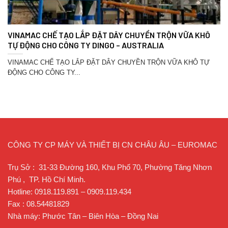
VINAMAC CHẾ TẠO LẮP ĐẶT DÂY CHUYỀN TRỘN VỮA KHÔ
TỰ ĐỘNG CHO CÔNG TY DINGO – AUSTRALIA
VINAMAC CHẾ TẠO LẮP ĐẶT DÂY CHUYỀN TRỘN VỮA KHÔ TỰ
ĐỘNG CHO CÔNG TY...
CÔNG TY CP MÁY VÀ THIẾT BỊ CN CHÂU ÂU – EUROMAC
Trụ Sở : 31-33 Đường 160, Khu Phố 70, Phường Tăng Nhơn
Phú , TP. Hồ Chí Minh.
Hotline: 0918.119.891 – 0909.119.434
Fax : 08.54481829
Nhà máy: Phước Tân – Biên Hòa – Đồng Nai