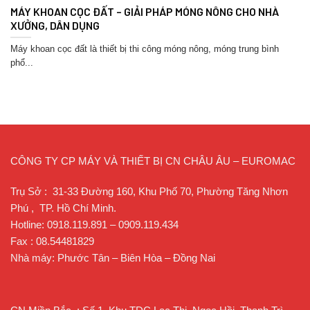
MÁY KHOAN CỌC ĐẤT – GIẢI PHÁP MÓNG NÔNG CHO NHÀ
XƯỞNG, DÂN DỤNG
Máy khoan cọc đất là thiết bị thi công móng nông, móng trung bình
phổ...
CÔNG TY CP MÁY VÀ THIẾT BỊ CN CHÂU ÂU – EUROMAC
Trụ Sở : 31-33 Đường 160, Khu Phố 70, Phường Tăng Nhơn
Phú , TP. Hồ Chí Minh.
Hotline: 0918.119.891 – 0909.119.434
Fax : 08.54481829
Nhà máy: Phước Tân – Biên Hòa – Đồng Nai