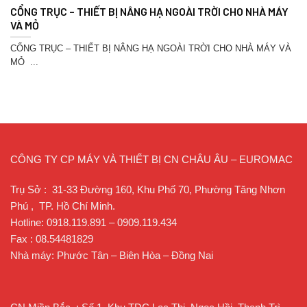
CỔNG TRỤC – THIẾT BỊ NÂNG HẠ NGOÀI TRỜI CHO NHÀ MÁY
VÀ MỎ
CỔNG TRỤC – THIẾT BỊ NÂNG HẠ NGOÀI TRỜI CHO NHÀ MÁY VÀ
MỎ ...
CÔNG TY CP MÁY VÀ THIẾT BỊ CN CHÂU ÂU – EUROMAC
Trụ Sở : 31-33 Đường 160, Khu Phố 70, Phường Tăng Nhơn
Phú , TP. Hồ Chí Minh.
Hotline: 0918.119.891 – 0909.119.434
Fax : 08.54481829
Nhà máy: Phước Tân – Biên Hòa – Đồng Nai