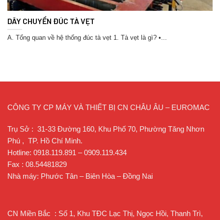
DÂY CHUYỀN ĐÚC TÀ VẸT
A. Tổng quan về hệ thống đúc tà vẹt 1. Tà vẹt là gì? •...
CÔNG TY CP MÁY VÀ THIẾT BỊ CN CHÂU ÂU – EUROMAC
Trụ Sở : 31-33 Đường 160, Khu Phố 70, Phường Tăng Nhơn
Phú , TP. Hồ Chí Minh.
Hotline: 0918.119.891 – 0909.119.434
Fax : 08.54481829
Nhà máy: Phước Tân – Biên Hòa – Đồng Nai
CN Miền Bắc : Số 1, Khu TĐC Lạc Thị, Ngọc Hồi, Thanh Trì,