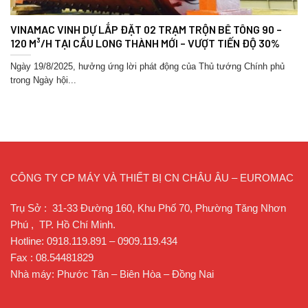
VINAMAC VINH DỰ LẮP ĐẶT 02 TRẠM TRỘN BÊ TÔNG 90 –
120 M³/H TẠI CẦU LONG THÀNH MỚI – VƯỢT TIẾN ĐỘ 30%
Ngày 19/8/2025, hưởng ứng lời phát động của Thủ tướng Chính phủ
trong Ngày hội...
CÔNG TY CP MÁY VÀ THIẾT BỊ CN CHÂU ÂU – EUROMAC
Trụ Sở : 31-33 Đường 160, Khu Phố 70, Phường Tăng Nhơn
Phú , TP. Hồ Chí Minh.
Hotline: 0918.119.891 – 0909.119.434
Fax : 08.54481829
Nhà máy: Phước Tân – Biên Hòa – Đồng Nai