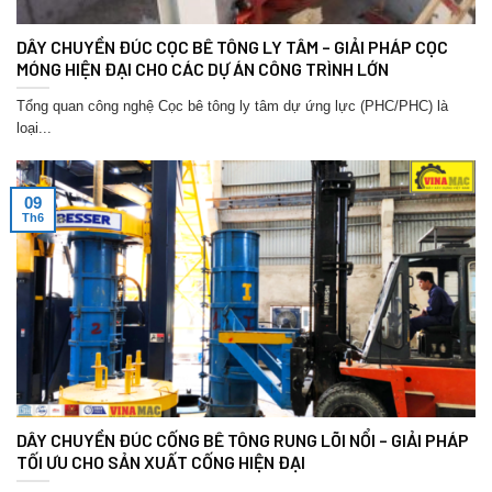
DÂY CHUYỀN ĐÚC CỌC BÊ TÔNG LY TÂM – GIẢI PHÁP CỌC
MÓNG HIỆN ĐẠI CHO CÁC DỰ ÁN CÔNG TRÌNH LỚN
Tổng quan công nghệ Cọc bê tông ly tâm dự ứng lực (PHC/PHC) là
loại...
09
Th6
DÂY CHUYỀN ĐÚC CỐNG BÊ TÔNG RUNG LÕI NỔI – GIẢI PHÁP
TỐI ƯU CHO SẢN XUẤT CỐNG HIỆN ĐẠI