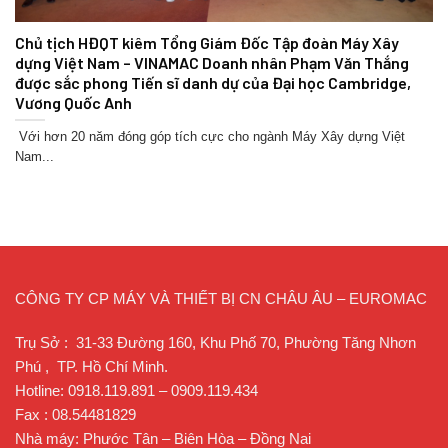
Chủ tịch HĐQT kiêm Tổng Giám Đốc Tập đoàn Máy Xây
dựng Việt Nam – VINAMAC Doanh nhân Phạm Văn Thắng
được sắc phong Tiến sĩ danh dự của Đại học Cambridge,
Vương Quốc Anh
Với hơn 20 năm đóng góp tích cực cho ngành Máy Xây dựng Việt
Nam...
CÔNG TY CP MÁY VÀ THIẾT BỊ CN CHÂU ÂU – EUROMAC
Trụ Sở : 31-33 Đường 160, Khu Phố 70, Phường Tăng Nhơn
Phú , TP. Hồ Chí Minh.
Hotline: 0918.119.891 – 0909.119.434
Fax : 08.54481829
Nhà máy: Phước Tân – Biên Hòa – Đồng Nai