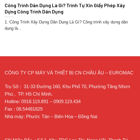
Công Trình Dân Dụng Là Gì? Trình Tự Xin Giấy Phép Xây
Dựng Công Trình Dân Dụng
1. Công Trình Xây Dựng Dân Dụng Là Gì? Công trình xây dựng dân
dụng là...
CÔNG TY CP MÁY VÀ THIẾT BỊ CN CHÂU ÂU – EUROMAC
Trụ Sở : 31-33 Đường 160, Khu Phố 70, Phường Tăng Nhơn
Phú , TP. Hồ Chí Minh.
Hotline: 0918.119.891 – 0909.119.434
Fax : 08.54481829
Nhà máy: Phước Tân – Biên Hòa – Đồng Nai