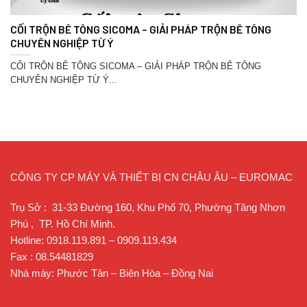
CỐI TRỘN BÊ TÔNG SICOMA – GIẢI PHÁP TRỘN BÊ TÔNG
CHUYÊN NGHIỆP TỪ Ý
CỐI TRỘN BÊ TÔNG SICOMA – GIẢI PHÁP TRỘN BÊ TÔNG
CHUYÊN NGHIỆP TỪ Ý...
CÔNG TY CP MÁY VÀ THIẾT BỊ CN CHÂU ÂU – EUROMAC
Trụ Sở : 31-33 Đường 160, Khu Phố 70, Phường Tăng Nhơn
Phú , TP. Hồ Chí Minh.
Hotline: 0918.119.891 – 0909.119.434
Fax : 08.54481829
Nhà máy: Phước Tân – Biên Hòa – Đồng Nai