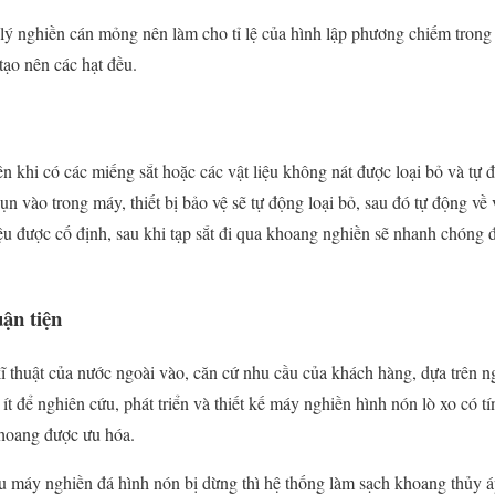
ý nghiền cán mỏng nên làm cho tỉ lệ của hình lập phương chiếm trong
tạo nên các hạt đều.
ên khi có các miếng sắt hoặc các vật liệu không nát được loại bỏ và tự đ
ụn vào trong máy, thiết bị bảo vệ sẽ tự động loại bỏ, sau đó tự động về v
ệu được cố định, sau khi tạp sắt đi qua khoang nghiền sẽ nhanh chóng đ
ận tiện
 kĩ thuật của nước ngoài vào, căn cứ nhu cầu của khách hàng, dựa trên 
t để nghiên cứu, phát triển và thiết kế máy nghiền hình nón lò xo có tí
khoang được ưu hóa.
ếu máy nghiền đá hình nón bị dừng thì hệ thống làm sạch khoang thủy 