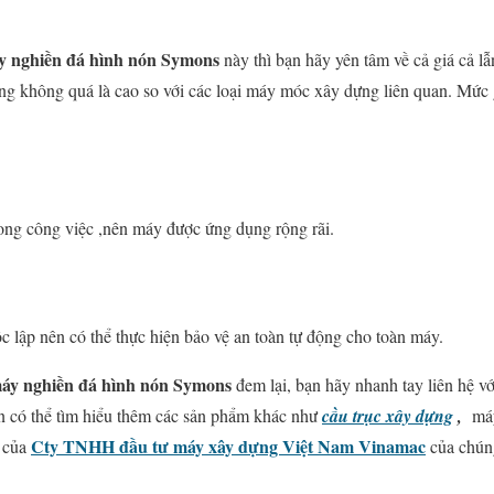
y nghiền đá hình nón
Symons
này thì bạn hãy yên tâm về cả giá cả lẫ
ũng không quá là cao so với các loại máy móc xây dựng liên quan. Mức 
ong công việc ,nên máy được ứng dụng rộng rãi.
c lập nên có thể thực hiện bảo vệ an toàn tự động cho toàn máy.
áy nghiền đá hình nón Symons
đem lại, bạn hãy nhanh tay liên hệ vớ
bạn có thể tìm hiểu thêm các sản phẩm khác như
cầu trục xây dựng
,
máy
Cty TNHH đầu tư máy xây dựng Việt Nam Vinamac
b của
của chúng