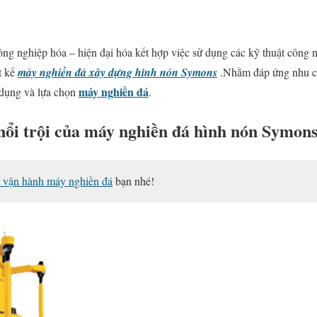
ông nghiệp hóa – hiện đại hóa kết hợp việc sử dụng các kỹ thuật công n
t kế
m
áy nghiền đá xây dựng
hình nón Symons
.Nhằm đáp ứng nhu cầ
máy nghiền đá
ử dụng và lựa chọn
.
nổi trội của máy nghiền đá hình nón Symons
 vận hành máy nghiền đá
bạn nhé!