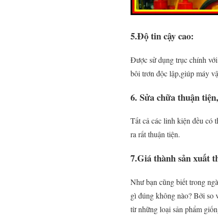
5.Độ tin cậy cao:
Được sử dụng trục chính với
bôi trơn độc lập,giúp máy vậ
6. Sửa chữa thuận tiện,
Tất cả các linh kiện đều có 
ra rất thuận tiện.
7.Giá thành sản xuất t
Như bạn cũng biết trong ngà
gì đúng không nào? Bởi so v
từ những loại sản phẩm giố