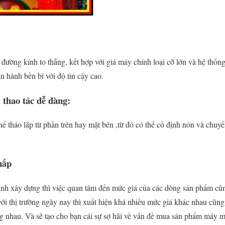
 đường kính to thẳng, kết hợp với giá máy chính loại cỡ lớn và hệ thốn
n hành bền bỉ với độ tin cậy cao.
 thao tác dễ dàng:
thể tháo lắp từ phần trên hay mặt bên ,từ đó có thể cố định nón và chuy
hấp
nh xây dựng thì việc quan tâm đến mức giá của các dòng sản phẩm cũn
ới thị trường ngày nay thì xuất hiện khá nhiều mức giá khác nhau cũn
ng nhau. Và sẽ tạo cho bạn cái sự sợ hãi về vấn đề mua sản phẩm máy