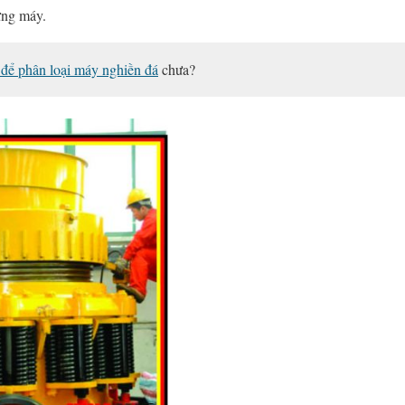
ừng máy.
để phân loại máy nghiền đá
chưa?